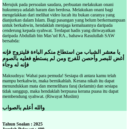
Merujuk pada persoalan saudara, perbuatan melakukan onani
hukumnya adalah haram dan berdosa. Melakukan onani bagi
mengelakkan dari melihat video lucah itu bukan caranya yang
dianjurkan dalam Islam. Bagi pasangan yang belum berkemampuan
untuk berkahwin, hendaklah menjaga kemaluannya daripada
cenderung kepada syahwat. Terdapat hadis yang diriwayatkan
daripada Abdullah bin Mas’ud RA., bahawa Rasulullah SAW
bersabda:
يا معشر الشباب من استطاع منكم الباءة فليتزوج فإنه
أغض للبصر وأحصن للفرج ومن لم يستطع فعليه بالصوم
فإنه له وجاء
Maksudnya: Wahai para pemuda! Sesiapa di antara kamu telah
mampu berkahwin, maka bernikahlah. Kerana nikah itu dapat
menundukkan mata dan memelihara faraj (kelamin) dan sesiapa
tidak sanggup, maka hendaklah berpuasa kerana puasa itu dapat
membendung syahwat. (Riwayat Muslim)
والله أعلم بالصواب
Tahun Soalan : 2025