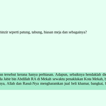
inzir seperti patung, tabung, hiasan meja dan sebagainya?
an tersebut kerana hanya perhiasan. Adapun, sebaiknya hendaklah di
r bin Abdillah RA di Mekah sewaktu penaklukan Kota Mekah, bahawa beliau men