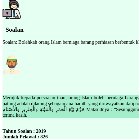
Soalan
Soalan: Bolehkah orang Islam berniaga barang perhiasan berbentuk kh
Merujuk kepada persoalan tuan, orang Islam boleh berniaga barang
patung adalah dilarang sebagaimana hadith yang diriwayatkan daripada Jabi
حَرَّمَ بَيْعَ الْخَمْرِ وَالْمَيْتَةِ وَالْخِنْزِيرِ وَالأَصْنَامِ Maksudnya : “Sesungguhnya, Allah dan Rasul-Nya mengharamkan jual beli khamar, bangkai, babi, dan patung.” (Riwayat al-Bukhari) والله أعلم بالصواب Sekian,
terima kasih.
Tahun Soalan : 2019
Jumlah Pelawat : 826