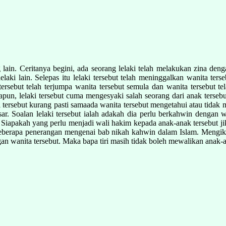
 lain. Ceritanya begini, ada seorang lelaki telah melakukan zina deng
ki lain. Selepas itu lelaki tersebut telah meninggalkan wanita terse
 tersebut telah terjumpa wanita tersebut semula dan wanita tersebut
un, lelaki tersebut cuma mengesyaki salah seorang dari anak terseb
ki tersebut kurang pasti samaada wanita tersebut mengetahui atau tida
r. Soalan lelaki tersebut ialah adakah dia perlu berkahwin dengan w
i? Siapakah yang perlu menjadi wali hakim kepada anak-anak tersebut j
beberapa penerangan mengenai bab nikah kahwin dalam Islam. Mengik
n wanita tersebut. Maka bapa tiri masih tidak boleh mewalikan anak-a