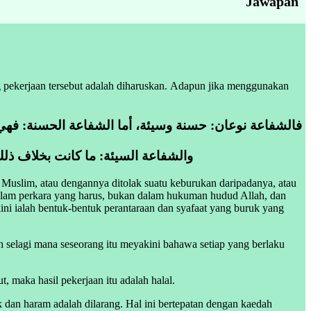
Jawapan
g pekerjaan tersebut adalah diharuskan. Adapun jika menggunakan
فالشفاعة نوعان: حسنة وسيئة، أما الشفاعة الحسنة: فهي ا
والشفاعة السيئة: ما كانت بخلاف ذلك
g Muslim, atau dengannya ditolak suatu keburukan daripadanya, atau
dalam perkara yang harus, bukan dalam hukuman hudud Allah, dan
ini ialah bentuk-bentuk perantaraan dan syafaat yang buruk yang
ah selagi mana seseorang itu meyakini bahawa setiap yang berlaku
 maka hasil pekerjaan itu adalah halal.
 dan haram adalah dilarang. Hal ini bertepatan dengan kaedah