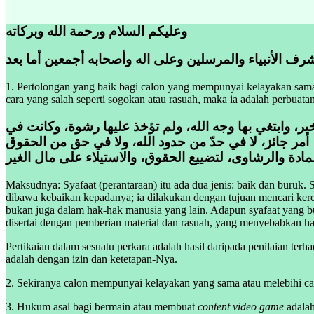
وعليکم السلام ورحمة الله وبركاته
رف الأنبياء والمرسلين وعلى اله وأصحابه أجمعين أما بعد
1. Pertolongan yang baik bagi calon yang mempunyai kelayakan sama 
cara yang salah seperti sogokan atau rasuah, maka ia adalah perbua
، وابتغي بها وجه الله، ولم تؤخذ عليها رشوة، وكانت في
أمر جائز، لا في حدّ من حدود الله، ولا في حق من الحقوق
ادة والرشاوى، لتضييع الحقوق، والاستيلاء على مال الغير
Maksudnya: Syafaat (perantaraan) itu ada dua jenis: baik dan buruk.
dibawa kebaikan kepadanya; ia dilakukan dengan tujuan mencari kere
bukan juga dalam hak-hak manusia yang lain. Adapun syafaat yang bu
disertai dengan pemberian material dan rasuah, yang menyebabkan hak
Pertikaian dalam sesuatu perkara adalah hasil daripada penilaian te
adalah dengan izin dan ketetapan-Nya.
2. Sekiranya calon mempunyai kelayakan yang sama atau melebihi calo
3. Hukum asal bagi bermain atau membuat
content
video game
adalah