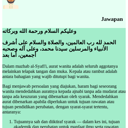
Jawapan
وعليكم السلام ورحمة الله وبركاته
الحمد لله رب العالمين، والصلاة والسلام على أشرف
الأنبياء والمرسلين سيدنا محمد، وعلى آله وصحبه
أجمعين، أما بعد
Dalam mazhab al-Syafi'i, aurat wanita adalah seluruh aggotanya
melainkan telapak tangan dan muka. Kepala atau rambut adalah
antara bahagian yang wajib ditutupi bagi wanita.
Bagi menjawab persoalan yang diajukan, haram bagi seseorang
wanita mendedahkan auratnya kepada ajnabi tanpa ada mudarat atau
tanpa ada keuzuran yang dibenarkan oleh syarak. Mendedahkan
aurat dibenarkan apabila diperlukan untuk tujuan rawatan atau
tujuan pendidikan perubatan, dengan syarat-syarat tertentu,
antaranya:
Tujuannya sah dan diiktiraf syarak — dalam kes ini, tujuan
akademik dan perubatan untuk manfaat ilmu serta rawatan