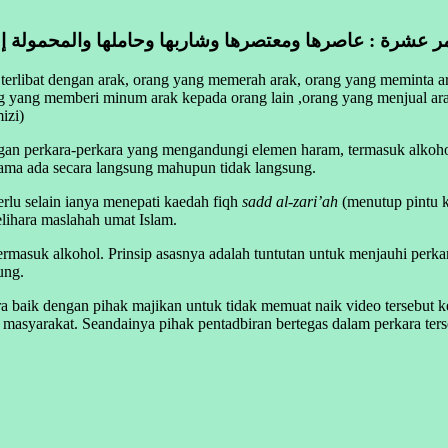
erlibat dengan arak, orang yang memerah arak, orang yang meminta 
ang memberi minum arak kepada orang lain ,orang yang menjual arak
izi)
ngan perkara-perkara yang mengandungi elemen haram, termasuk alkohol
 sama ada secara langsung mahupun tidak langsung.
rlu selain ianya menepati kaedah fiqh
sadd al-zari’ah
(menutup pintu 
lihara maslahah umat Islam.
rmasuk alkohol. Prinsip asasnya adalah tuntutan untuk menjauhi perka
ung.
a baik dengan pihak majikan untuk tidak memuat naik video tersebut k
asyarakat. Seandainya pihak pentadbiran bertegas dalam perkara ters