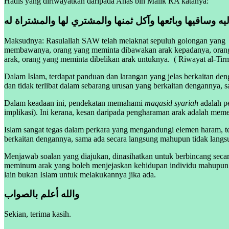
Hadis yang diriwayatkan daripada Anas bin Malik RA katanya:
Maksudnya: Rasulallah SAW telah melaknat sepuluh golongan yang t
membawanya, orang yang meminta dibawakan arak kepadanya, orang y
arak, orang yang meminta dibelikan arak untuknya. ( Riwayat al-Tirm
Dalam Islam, terdapat panduan dan larangan yang jelas berkaitan de
dan tidak terlibat dalam sebarang urusan yang berkaitan dengannya,
Dalam keadaan ini, pendekatan memahami
maqasid syariah
adalah pe
implikasi). Ini kerana, kesan daripada pengharaman arak adalah meme
Islam sangat tegas dalam perkara yang mengandungi elemen haram, te
berkaitan dengannya, sama ada secara langsung mahupun tidak langs
Menjawab soalan yang diajukan, dinasihatkan untuk berbincang secar
meminum arak yang boleh menjejaskan kehidupan individu mahupun m
lain bukan Islam untuk melakukannya jika ada.
والله أعلم بالصواب
Sekian, terima kasih.