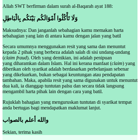
Allah SWT berfirman dalam surah al-Baqarah ayat 188:
وَلَا تَأْكُلُوا أَمْوَالَكُم بَيْنَكُم بِالْبَاطِلِ
Maksudnya: Dan janganlah sebahagian kamu memakan harta
sebahagian yang lain di antara kamu dengan jalan yang batil
Secara umumnya menggunakan resit yang sama dan menuntut
kepada 2 pihak yang berbeza adalah salah di sisi undang-undang
(
claim fraud
). Oleh yang demikian, ini adalah penipuan
yang diharamkan dalam Islam. Hal ini kerana manfaat (
claim
) yang
diberikan oleh syarikat adalah berdasarkan perbelanjaan sebenar
yang dikeluarkan, bukan sebagai keuntungan atau pendapatan
tambahan. Maka, apabila resit yang sama digunakan untuk menuntut
dua kali, ia dianggap tuntutan palsu dan secara tidak langsung
mengambil harta pihak lain dengan cara yang batil.
Rujuklah bahagian yang menguruskan tuntutan di syarikat tempat
anda bertugas bagi mendapatkan maklumat lanjut.
والله أعلم بالصواب
Sekian, terima kasih