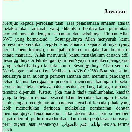
Jawapan
Merujuk kepada persoalan tuan, asas pelaksanaan amanah adalah
melaksanakan amanah yang diberikan berdasarkan permintaan
pemberi amanah dengan semampu dan sebaiknya. Firman Allah
SWT yang bermaksud : Sesungguhnya Allah menyuruh kamu
supaya menyerahkan segala jenis amanah kepada ahlinya (yang
berhak menerimanya), dan apabila kamu menjalankan hukum di
antara manusia, (Allah menyuruh) kamu menghukum dengan adil.
Sesungguhnya Allah dengan (suruhanNya) itu memberi pengajaran
yang sebaik-baiknya kepada kamu. Sesungguhnya Allah sentiasa
Mendengar, lagi sentiasa Melihat. (an-Nisa’ :”58) Bagi situasi ini,
sebaiknya tuan hubungi pemberi amanah dan meminta pandangan
beliau kerana keengganan penerima menerima barangan tersebut
kerana tuan telah melaksanakan usaha berulang kali agar amanah
tersebut dipenuhi. Justeru, jika masih tiada maklumbalas, kaedah
yang bertepatan dengan syariat Islam terhadap barangan tersebut
ialah dengan menghulurkan barangan tersebut kepada pihak yang
lebih memerlukan daripada melakukan pembaziran dengan
membuangnya. Bagaimanapun, jika dikemudian hari si pemberi
dapat ditemui, perlu dimaklumkan dan minta penjelasan statusnya,
perlu diganti atau sebaliknya. والله أعلم بالصواب Sekian, terima
kasih.