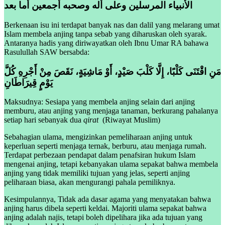
الأنبياء المرسلين وعلى أله وصحبه أجمعين أما بعد
Berkenaan isu ini terdapat banyak nas dan dalil yang melarang umat
Islam membela anjing tanpa sebab yang diharuskan oleh syarak.
Antaranya hadis yang diriwayatkan oleh Ibnu Umar RA bahawa
Rasulullah SAW bersabda:
مَنِ اقْتَنَى كَلْبًا، إِلَّا كَلْبَ صَيْدٍ، أَوْ مَاشِيَةٍ، نَقَصَ مِنْ أَجْرِهِ كُلَّ
يَوْمٍ قِيرَاطَانِ
Maksudnya: Sesiapa yang membela anjing selain dari anjing
memburu, atau anjing yang menjaga tanaman, berkurang pahalanya
setiap hari sebanyak dua
qirat
(Riwayat Muslim)
Sebahagian ulama, mengizinkan pemeliharaan anjing untuk
keperluan seperti menjaga ternak, berburu, atau menjaga rumah.
Terdapat perbezaan pendapat dalam penafsiran hukum Islam
mengenai anjing, tetapi kebanyakan ulama sepakat bahwa membela
anjing yang tidak memiliki tujuan yang jelas, seperti anjing
peliharaan biasa, akan mengurangi pahala pemiliknya.
Kesimpulannya, Tidak ada dasar agama yang menyatakan bahwa
anjing harus dibela seperti keldai. Majoriti ulama sepakat bahwa
anjing adalah najis, tetapi boleh dipelihara jika ada tujuan yang