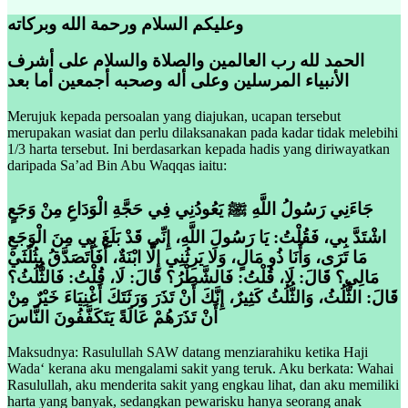
وعليكم السلام ورحمة الله وبركاته
الحمد لله رب العالمين والصلاة والسلام على أشرف
الأنبياء المرسلين وعلى أله وصحبه أجمعين أما بعد
Merujuk kepada persoalan yang diajukan, ucapan tersebut
merupakan wasiat dan perlu dilaksanakan pada kadar tidak melebihi
1/3 harta tersebut. Ini berdasarkan kepada hadis yang diriwayatkan
daripada Sa’ad Bin Abu Waqqas iaitu:
جَاءَنِي رَسُولُ اللَّهِ ﷺ يَعُودُنِي فِي حَجَّةِ الْوَدَاعِ مِنْ وَجَعٍ
اشْتَدَّ بِي، فَقُلْتُ: يَا رَسُولَ اللَّهِ، إِنِّي قَدْ بَلَغَ بِي مِنَ الْوَجَعِ
مَا تَرَى، وَأَنَا ذُو مَالٍ، وَلَا يَرِثُنِي إِلَّا ابْنَةٌ، أَفَأَتَصَدَّقُ بِثُلُثَيْ
مَالِي؟ قَالَ: لَا، قُلْتُ: فَالشَّطْرُ؟ قَالَ: لَا، قُلْتُ: فَالثُّلُثُ؟
قَالَ: الثُّلُثُ، وَالثُّلُثُ كَثِيرٌ، إِنَّكَ أَنْ تَذَرَ وَرَثَتَكَ أَغْنِيَاءَ خَيْرٌ مِنْ
أَنْ تَذَرَهُمْ عَالَةً يَتَكَفَّفُونَ النَّاسَ
Maksudnya: Rasulullah SAW datang menziarahiku ketika Haji
Wada‘ kerana aku mengalami sakit yang teruk. Aku berkata: Wahai
Rasulullah, aku menderita sakit yang engkau lihat, dan aku memiliki
harta yang banyak, sedangkan pewarisku hanya seorang anak