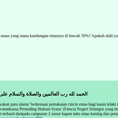
in suasa yang mana kandungan emasnya di bawah 50%? Apakah dalil y
الحمد لله رب العالمين والصلاة والسلام على
nyakan para ulama’ berkenaan pemakaian cincin emas bagi kaum lelaki 
i. Jawatankuasa Perunding Hukum Syara’ (Fatwa) Negeri Selangor yang
h terhasil daripada campuran 2 unsur logam iaitu emas kuning dan pe