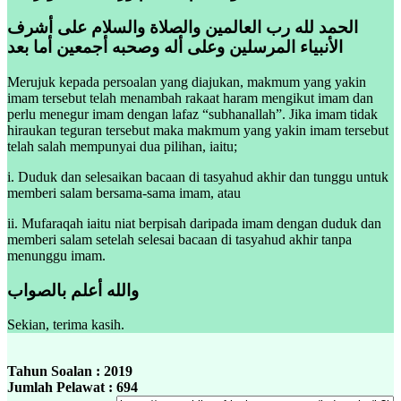
الحمد لله رب العالمين والصلاة والسلام على أشرف
الأنبياء المرسلين وعلى أله وصحبه أجمعين أما بعد
Merujuk kepada persoalan yang diajukan, makmum yang yakin
imam tersebut telah menambah rakaat haram mengikut imam dan
perlu menegur imam dengan lafaz “subhanallah”. Jika imam tidak
hiraukan teguran tersebut maka makmum yang yakin imam tersebut
telah salah mempunyai dua pilihan, iaitu;
i. Duduk dan selesaikan bacaan di tasyahud akhir dan tunggu untuk
memberi salam bersama-sama imam, atau
ii. Mufaraqah iaitu niat berpisah daripada imam dengan duduk dan
memberi salam setelah selesai bacaan di tasyahud akhir tanpa
menunggu imam.
والله أعلم بالصواب
Sekian, terima kasih.
Tahun Soalan : 2019
Jumlah Pelawat : 694