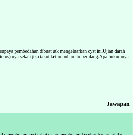
 supaya pembedahan dibuat utk mengeluarkan cyst ini.Ujian darah
uterus) nya sekali jika takut ketumbuhan itu berulang.Apa hukumnya
Jawapan
 ada membuang cyst sahaja atau membuang keseluruhan ovari dan