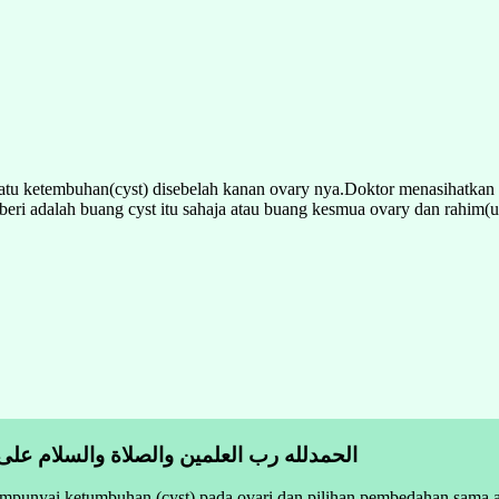
satu ketembuhan(cyst) disebelah kanan ovary nya.Doktor menasihatkan
beri adalah buang cyst itu sahaja atau buang kesmua ovary dan rahim(
الحمدلله رب العلمين والصلاة والسلام على
empunyai ketumbuhan (cyst) pada ovari dan pilihan pembedahan sama