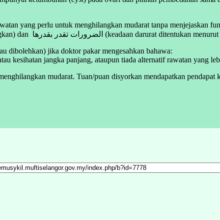
watan yang perlu untuk menghilangkan mudarat tanpa menjejaskan fung
Ini selaras dengan kaedah fiqh: الضرر يزال (mudarat mestilah dihilangkan) dan الضرورات تقدر بقدرها (keadaan daru
tau dibolehkan) jika doktor pakar mengesahkan bahawa:
u kesihatan jangka panjang, ataupun tiada alternatif rawatan yang lebi
menghilangkan mudarat. Tuan/puan disyorkan mendapatkan pendapat ke