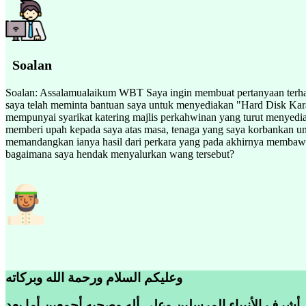
Soalan
Soalan: Assalamualaikum WBT Saya ingin membuat pertanyaan terhadap
saya telah meminta bantuan saya untuk menyediakan "Hard Disk Kar
mempunyai syarikat katering majlis perkahwinan yang turut menyedi
memberi upah kepada saya atas masa, tenaga yang saya korbankan un
memandangkan ianya hasil dari perkara yang pada akhirnya membawa k
bagaimana saya hendak menyalurkan wang tersebut?
وعليكم السلام ورحمة الله وبركاته
 أشرف الأنبياء المرسلين وعلى أله وصحبه أجمعين أما بعد