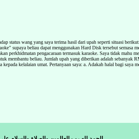
 status wang yang saya terima hasil dari upah seperti situasi beriku
aoke" supaya beliau dapat menggunakan Hard Disk tersebut semasa m
akan perkhidmatan pengacaraan termasuk karaoke. Saya tidak mahu men
tuk membantu beliau. Jumlah upah yang diberikan adalah sebanyak RM
epada kelalaian umat. Pertanyaan saya: a. Adakah halal bagi saya me
الحمد لله رب العالمين والصلاة والسلام على