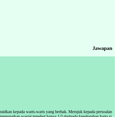
Jawapan
faraidkan kepada waris-waris yang berhak. Merujuk kepada persoalan
 menunaikan wasiat tersebut hanya 1/3 daripada keseluruhan harta si