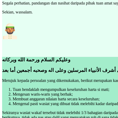
Segala perhatian, pandangan dan nasihat daripada pihak tuan amat sa
Sekian, wassalam.
وعليكم السلام ورحمة الله وبركاته
Merujuk kepada persoalan yang dikemukakan, berikut merupakan kae
Tuan hendaklah mengumpulkan keseluruhan harta si mati;
Mengesan waris-waris yang berhak;
Membuat anggaran nilaian harta secara keseluruhan;
Mengenal pasti wasiat yang dibuat tidak melebihi kadar daripad
Sekiranya wasiat wakaf tersebut tidak melebihi 1/3 bahagian daripad
berikutnya, tidak ada nas atau dalil yang menyatakan roh di sana tid