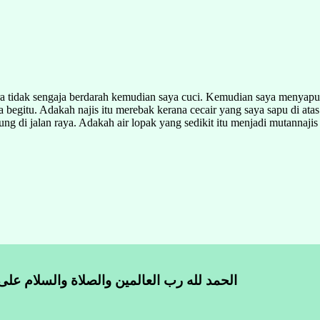
a tidak sengaja berdarah kemudian saya cuci. Kemudian saya menyapu 
 begitu. Adakah najis itu merebak kerana cecair yang saya sapu di atas
ung di jalan raya. Adakah air lopak yang sedikit itu menjadi mutannajis 
الحمد لله رب العالمين والصلاة والسلام على