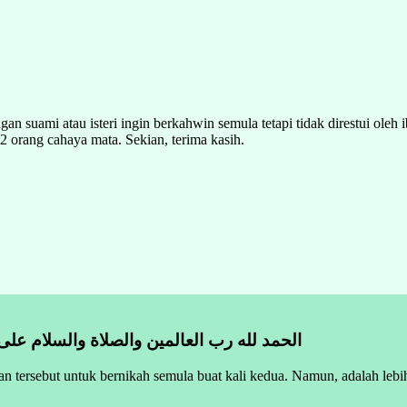
an suami atau isteri ingin berkahwin semula tetapi tidak direstui ol
2 orang cahaya mata. Sekian, terima kasih.
الحمد لله رب العالمين والصلاة والسلام على
n tersebut untuk bernikah semula buat kali kedua. Namun, adalah lebih