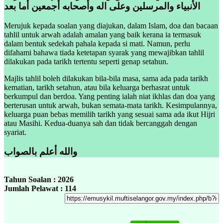
الأنبياء والمرسلين وعلى اله وأصحابه أجمعين أما بعد
Merujuk kepada soalan yang diajukan, dalam Islam, doa dan bacaan
tahlil untuk arwah adalah amalan yang baik kerana ia termasuk
dalam bentuk sedekah pahala kepada si mati. Namun, perlu
difahami bahawa tiada ketetapan syarak yang mewajibkan tahlil
dilakukan pada tarikh tertentu seperti genap setahun.
Majlis tahlil boleh dilakukan bila-bila masa, sama ada pada tarikh
kematian, tarikh setahun, atau bila keluarga berhasrat untuk
berkumpul dan berdoa. Yang penting ialah niat ikhlas dan doa yang
berterusan untuk arwah, bukan semata-mata tarikh. Kesimpulannya,
keluarga puan bebas memilih tarikh yang sesuai sama ada ikut Hijri
atau Masihi. Kedua-duanya sah dan tidak bercanggah dengan
syariat.
والله أعلم بالصواب
Tahun Soalan : 2026
Jumlah Pelawat : 114