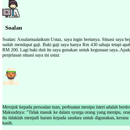
Soalan
Soalan: Assalamualaikum Ustaz, saya ingin bertanya. Situasi saya beg
sudah mendapat gaji. Baki gaji saya hanya Rm 430 sahaja tetapi ap
RM 200. Lagi baki duit itu saya gunakan untuk kegunaan saya..Apa
penjelasan situasi saya ini ustaz
Merujuk kepada persoalan tuan, perbuatan menipu isteri adalah ber
Maksudnya: "Tidak masuk ke dalam syurga orang yang menipu, oran
itu tidaklah menjadi haram kepada saudara untuk digunakan, kerana wang tersebut
kasih.