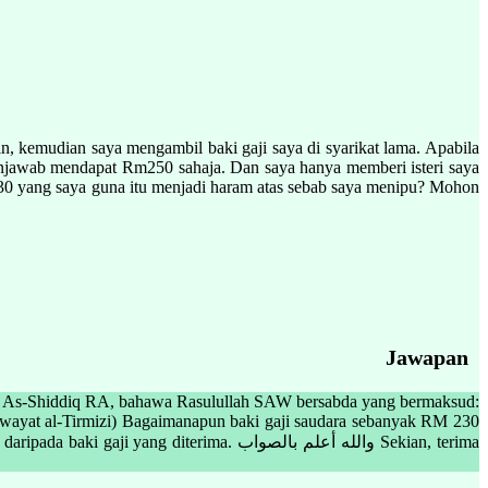
ain, kemudian saya mengambil baki gaji saya di syarikat lama. Apabila
menjawab mendapat Rm250 sahaja. Dan saya hanya memberi isteri saya
30 yang saya guna itu menjadi haram atas sebab saya menipu? Mohon
Jawapan
akar As-Shiddiq RA, bahawa Rasulullah SAW bersabda yang bermaksud:
wayat al-Tirmizi) Bagaimanapun baki gaji saudara sebanyak RM 230
erima. والله أعلم بالصواب Sekian, terima