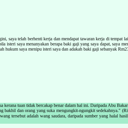
ini, saya telah berhenti kerja dan mendapat tawaran kerja di tempat l
abila isteri saya menanyakan berapa baki gaji yang saya dapat, saya 
kah hukum saya menipu isteri saya dan adakah baki gaji sebanyak Rm2
dosa kerana tuan tidak bercakap benar dalam hal ini. Daripada Abu B
g bakhil dan orang yang suka mengungkit-ngungkit sedekahnya." (Ri
 adalah wang saudara, daripada sumber yang halal hasil daripada baki gaji yang dit