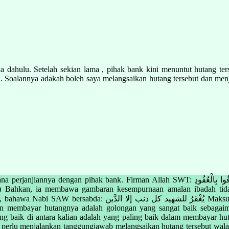
 dahulu. Setelah sekian lama , pihak bank kini menuntut hutang ter
ja . Soalannya adakah boleh saya melangsaikan hutang tersebut dan me
WT: يَا أَيُّهَا الَّذِينَ آمَنُوا أَوْفُوا بِالْعُقُودِ Maksudnya: Wahai orang-orang yang beriman,
 : 1) Bahkan, ia membawa gambaran kesempurnaan amalan ibadah tida
dnya : “Semua dosa orang yang mati syahid akan diampuni kecuali
an membayar hutangnya adalah golongan yang sangat baik sebagai
ik di antara kalian adalah yang paling baik dalam membayar hutang
erlu menjalankan tanggungjawab melangsaikan hutang tersebut walaupu