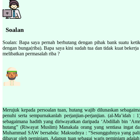
Soalan
Soalan: Bapa saya pernah berhutang dengan pihak bank suatu ketika
dengan bunga(riba). Bapa saya kini sudah tua dan tidak kuat beker
melibatkan permasalah riba ?
Merujuk kepada persoalan tuan, hutang wajib dilunaskan sebagaimana perjanjiannya dengan pihak bank. Firman Allah S
penuhi serta sempurnakanlah perjanjian-perjanjian. (al-Ma’idah
sebagaimana hadith yang diriwayatkan daripada ‘Abdillah bin ‘Amr, bahawa Nabi SAW bersabda: يُغْفَرُ للشهيد كل ذنب إلا الدَّين Maksu
hutang” (Riwayat Muslim) Manakala orang yang sentiasa ingat d
Muhammad SAW bersabda: Maksudnya : “Sesungguhnya yang paling ba
dibayar oleh peminjam. Adapun tuan sebagai waris peminjam adalah p