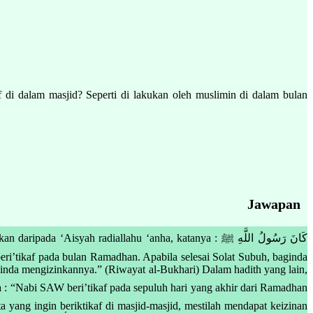
di dalam masjid? Seperti di lakukan oleh muslimin di dalam bulan
Jawapan
ah radiallahu ‘anha, katanya : كَانَ رَسُولُ اللَّهِ ﷺ
aginda mengizinkannya.” (Riwayat al-Bukhari) Dalam hadith yang lain,
a yang ingin beriktikaf di masjid-masjid, mestilah mendapat keizinan