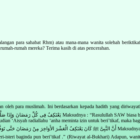
angan para sahabat Rhm) atau mana-mana wanita solehah beriktikaf 
 rumah-rumah mereka? Terima kasih di atas pencerahan.
para muslimah. Ini berdasarkan kepada hadith yang diriwayatkan daripada ‘Aisy
AW biasa beri’tikaf pada bulan Ramadhan. Apabila selesai Solat Subuh, baginda
udian ‘Aisyah radiallahu ‘anha meminta izin untuk beri’tikaf, maka b
-isteri baginda pun beri’tikaf .” (Riwayat al-Bukhari) Adapun, wanit