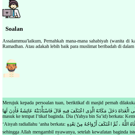
Soalan
Assalammua'laikum, Pernahkah mana-mana sahabiyah (wanita di kal
Ramadhan. Atau adakah lebih baik para muslimat beribadah di dalam
Merujuk kepada persoalan tuan, beriktikaf di masjid pernah dilakukan oleh 
يَعْتَكِفُ فِى كُلِّ رَمَضَانَ وَإِذَا صَلَّى الْغَدَاةَ دَخَلَ مَكَانَهُ الَّذِى اعْتَكَفَ فِيهِ قَالَ فَاسْتَأْذَنَتْهُ عَائِشَةُ فَأَذِنَ لَهَا Maksudnya : “Rasulullah S
masuk ke tempat I’tikaf baginda. Dia (Yahya bin Sa’id) berkata: Kem
‘Aisyah radiallahu ‘anha berkata: أَنَّ النَّبِىَّ ﷺ كَانَ يَعْتَكِفُ الْعَشْرَ الأَوَاخِرَ مِنْ رَمَضَانَ حَتَّى تَوَفَّاهُ اللَّهُ ، ثُمَّ اعْتَكَفَ أَزْوَاجُهُ مِنْ بَعْدِهِ Maksudnya : “Nabi SAW beri’tikaf pada sepuluh hari yang akhir dari Ramadhan
sehingga Allah mengambil nyawanya, setelah kewafatan baginda isteri