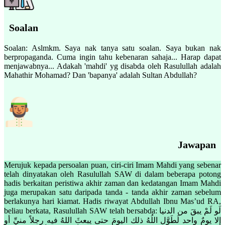
Soalan
Soalan: Aslmkm. Saya nak tanya satu soalan. Saya bukan nak
berpropaganda. Cuma ingin tahu kebenaran sahaja... Harap dapat
menjawabnya... Adakah 'mahdi' yg disabda oleh Rasulullah adalah
Mahathir Mohamad? Dan 'bapanya' adalah Sultan Abdullah?
Jawapan
Merujuk kepada persoalan puan, ciri-ciri Imam Mahdi yang sebenar
telah dinyatakan oleh Rasulullah SAW di dalam beberapa potong
hadis berkaitan peristiwa akhir zaman dan kedatangan Imam Mahdi
juga merupakan satu daripada tanda - tanda akhir zaman sebelum
berlakunya hari kiamat. Hadis riwayat Abdullah Ibnu Mas’ud RA,
beliau berkata, Rasulullah SAW telah bersabda: لَو لَمْ يبقَ من الدنيا
إلا يومٌ واحد لَطَوَّل اللُهُ ذلك اليومَ حتى يبعثَ اللهُ فيه رجلاً منيِّ أو