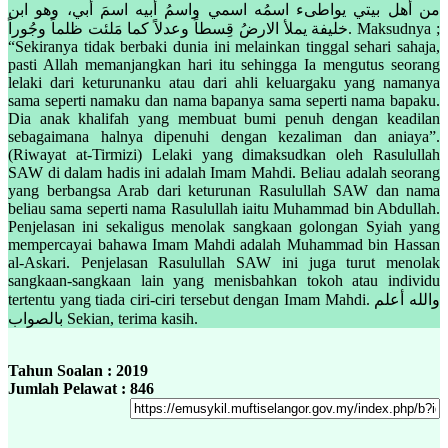
من أهل بيتي يواطىء اسمُه اسمي واسمُ أبيه اسمَ أبي، وهو ابن
خليفة يملأ الارضُ قِسطاً وعدلاً كما مَلئت ظلماً وجُوراً. Maksudnya ;
“Sekiranya tidak berbaki dunia ini melainkan tinggal sehari sahaja,
pasti Allah memanjangkan hari itu sehingga Ia mengutus seorang
lelaki dari keturunanku atau dari ahli keluargaku yang namanya
sama seperti namaku dan nama bapanya sama seperti nama bapaku.
Dia anak khalifah yang membuat bumi penuh dengan keadilan
sebagaimana halnya dipenuhi dengan kezaliman dan aniaya”.
(Riwayat at-Tirmizi) Lelaki yang dimaksudkan oleh Rasulullah
SAW di dalam hadis ini adalah Imam Mahdi. Beliau adalah seorang
yang berbangsa Arab dari keturunan Rasulullah SAW dan nama
beliau sama seperti nama Rasulullah iaitu Muhammad bin Abdullah.
Penjelasan ini sekaligus menolak sangkaan golongan Syiah yang
mempercayai bahawa Imam Mahdi adalah Muhammad bin Hassan
al-Askari. Penjelasan Rasulullah SAW ini juga turut menolak
sangkaan-sangkaan lain yang menisbahkan tokoh atau individu
tertentu yang tiada ciri-ciri tersebut dengan Imam Mahdi. والله أعلم
بالصواب Sekian, terima kasih.
Tahun Soalan : 2019
Jumlah Pelawat : 846