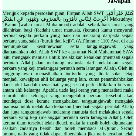
Jawapan
Merujuk kepada persoalan puan, Firman Allah SWT : كُنتُمْ خَيْرَ أُمَّةٍ
أُخْرِجَتْ لِلنَّاسِ تَأْمُرُونَ بِالْمَعْرُوفِ وَتَنْهَوْنَ عَنِ الْمُنكَرِ Maksudnya:
“Kamu (wahai umat Muhammad) adalah sebaik-baik umat yang
dilahirkan bagi (faedah) umat manusia, (kerana) kamu menyuruh
berbuat segala perkara yang baik dan melarang daripada segala
perkara yang salah (buruk dan keji)”. (Ali’Imran : 110) Ayat di atas
menunjukkan keistimewaan serta tanggungjawab yang
diamanahkan oleh Allah SWT ke atas umat Nabi Muhammad SAW
iaitu mengajak manusia untuk melakukan kebaikan (mentaati segala
perintah Allah) dan melarang manusia dari melakukan segala
perkara yang keji (melanggar perintah serta larangan Allah). Oleh itu
tanggungjawab menasihatkan individu yang tidak solat tetap
menjadi kewajipan ahli keluarga yang lain, cuma penambahbaikan
dari sudut kaedah menasihati yang sesuai perlu difikirkan bersama
antara ahli keluarga. Apabila tiada lagi orang yang menasihati maka
seluruh ahli keluarga yang mengetahui perkara tersebut akan
mendapat dosa kerana mengabaikan tanggungjawab mengajak
manusia untuk melakukan kebaikan (mentaati segala perintah Allah)
dan juga tanggungjawab melarang manusia dari melakukan segala
perkara yang keji (melanggar perintah serta larangan Allah). Oleh
kerana tilam tersebut telah dicuci, maka ia masih boleh digunakan,
asalkan cadarnya bersih dan boleh membaca al-Quran. Secara
umum, najis yang tidak dapat dibersihkan jika najis tersebut telah