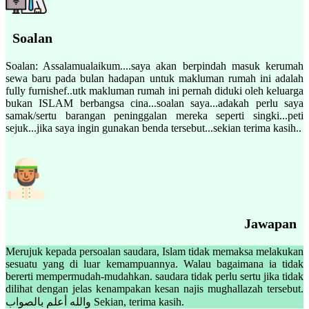
Soalan
Soalan: Assalamualaikum....saya akan berpindah masuk kerumah
sewa baru pada bulan hadapan untuk makluman rumah ini adalah
fully furnishef..utk makluman rumah ini pernah diduki oleh keluarga
bukan ISLAM berbangsa cina...soalan saya...adakah perlu saya
samak/sertu barangan peninggalan mereka seperti singki...peti
sejuk...jika saya ingin gunakan benda tersebut...sekian terima kasih..
Jawapan
Merujuk kepada persoalan saudara, Islam tidak memaksa melakukan
sesuatu yang di luar kemampuannya. Walau bagaimana ia tidak
bererti mempermudah-mudahkan. saudara tidak perlu sertu jika tidak
dilihat dengan jelas kenampakan kesan najis mughallazah tersebut.
والله أعلم بالصواب Sekian, terima kasih.