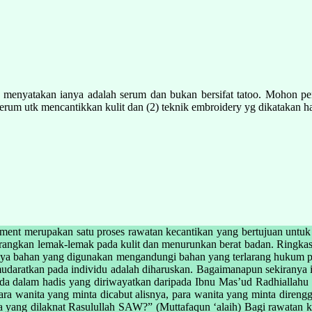
 menyatakan ianya adalah serum dan bukan bersifat tatoo. Mohon pe
serum utk mencantikkan kulit dan (2) teknik embroidery yg dikatakan 
tment merupakan satu proses rawatan kecantikan yang bertujuan untuk
engurangkan lemak-lemak pada kulit dan menurunkan berat badan. Ring
iranya bahan yang digunakan mengandungi bahan yang terlarang hukum 
daratkan pada individu adalah diharuskan. Bagaimanapun sekiranya i
abda dalam hadis yang diriwayatkan daripada Ibnu Mas’ud Radhiallah
para wanita yang minta dicabut alisnya, para wanita yang minta direng
 yang dilaknat Rasulullah SAW?” (Muttafaqun ‘alaih) Bagi rawatan kec