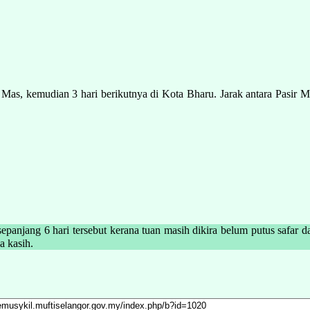
sir Mas, kemudian 3 hari berikutnya di Kota Bharu. Jarak antara Pasi
epanjang 6 hari tersebut kerana tuan masih dikira belum putus safar
والله  Sekian, terima kasih.