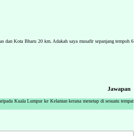
r Mas dan Kota Bharu 20 km. Adakah saya musafir sepanjang tempoh 6
Jawapan
 daripada Kuala Lumpur ke Kelantan kerana menetap di sesuatu tempat