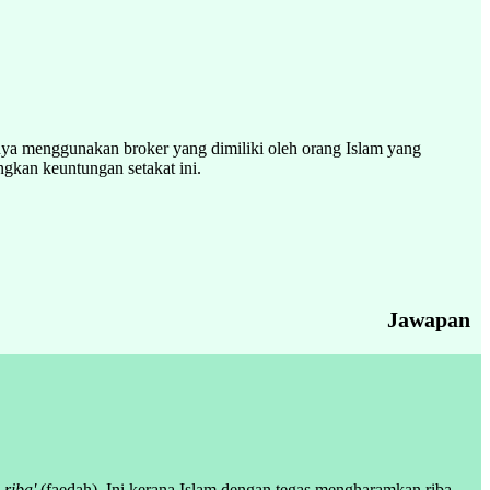
ya menggunakan broker yang dimiliki oleh orang Islam yang
gkan keuntungan setakat ini.
Jawapan
u
riba'
(faedah). Ini kerana Islam dengan tegas mengharamkan riba