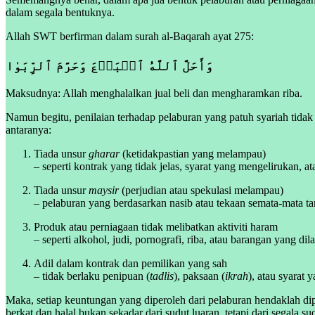
dalam segala bentuknya.
Allah SWT berfirman dalam surah al-Baqarah ayat 275:
وَأَحَلَّ ٱللَّهُ ٱلۡبَيۡعَ وَحَرَّمَ ٱلرِّبَوٰا
Maksudnya: Allah menghalalkan jual beli dan mengharamkan riba.
Namun begitu, penilaian terhadap pelaburan yang patuh syariah tidak 
antaranya:
Tiada unsur
gharar
(ketidakpastian yang melampau)
– seperti kontrak yang tidak jelas, syarat yang mengelirukan, ata
Tiada unsur
maysir
(perjudian atau spekulasi melampau)
– pelaburan yang berdasarkan nasib atau tekaan semata-mata tan
Produk atau perniagaan tidak melibatkan aktiviti haram
– seperti alkohol, judi, pornografi, riba, atau barangan yang dil
Adil dalam kontrak dan pemilikan yang sah
– tidak berlaku penipuan (
tadlis
), paksaan (
ikrah
), atau syarat 
Maka, setiap keuntungan yang diperoleh dari pelaburan hendaklah dip
berkat dan halal bukan sekadar dari sudut luaran, tetapi dari segala 