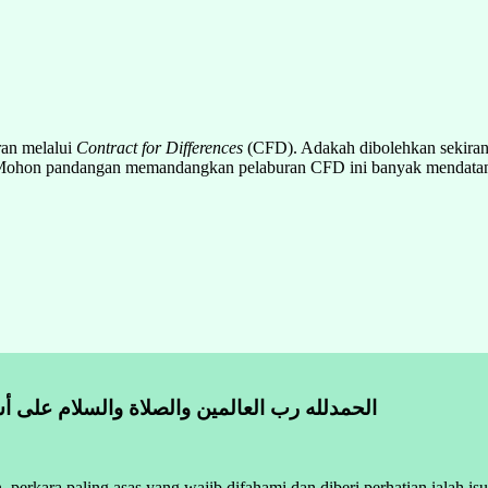
ran melalui
Contract for Differences
(CFD). Adakah dibolehkan sekiran
ba. Mohon pandangan memandangkan pelaburan CFD ini banyak mendatan
الحمدلله رب العالمين والصلاة والسلام على أش
perkara paling asas yang wajib difahami dan diberi perhatian ialah is