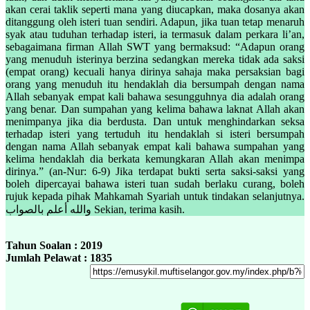
akan cerai taklik seperti mana yang diucapkan, maka dosanya akan
ditanggung oleh isteri tuan sendiri. Adapun, jika tuan tetap menaruh
syak atau tuduhan terhadap isteri, ia termasuk dalam perkara li’an,
sebagaimana firman Allah SWT yang bermaksud: “Adapun orang
yang menuduh isterinya berzina sedangkan mereka tidak ada saksi
(empat orang) kecuali hanya dirinya sahaja maka persaksian bagi
orang yang menuduh itu hendaklah dia bersumpah dengan nama
Allah sebanyak empat kali bahawa sesungguhnya dia adalah orang
yang benar. Dan sumpahan yang kelima bahawa laknat Allah akan
menimpanya jika dia berdusta. Dan untuk menghindarkan seksa
terhadap isteri yang tertuduh itu hendaklah si isteri bersumpah
dengan nama Allah sebanyak empat kali bahawa sumpahan yang
kelima hendaklah dia berkata kemungkaran Allah akan menimpa
dirinya.” (an-Nur: 6-9) Jika terdapat bukti serta saksi-saksi yang
boleh dipercayai bahawa isteri tuan sudah berlaku curang, boleh
rujuk kepada pihak Mahkamah Syariah untuk tindakan selanjutnya.
والله أعلم بالصواب Sekian, terima kasih.
Tahun Soalan : 2019
Jumlah Pelawat : 1835