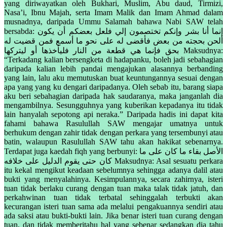
yang diriwayatkan oleh Bukhari, Muslim, Abu daud, Tirmizi,
Nasa’i, Ibnu Majah, serta Imam Malik dan Imam Ahmad dalam
musnadnya, daripada Ummu Salamah bahawa Nabi SAW telah
bersabda: إنما أنا بشر وإنكم تختصمون إلي فلعل بعضكم أن يكون
ألحن بحجته من بعض فأقضى له على نحو ما أسمع فمن قضيت له
بحق فإنما هي قطعة من النار فليأخذها أو ليتركها Maksudnya:
“Terkadang kalian bersengketa di hadapanku, boleh jadi sebahagian
daripada kalian lebih pandai mengajukan alasannya berbanding
yang lain, lalu aku memutuskan buat keuntungannya sesuai dengan
apa yang yang ku dengari daripadanya. Oleh sebab itu, barang siapa
aku beri sebahagian daripada hak saudaranya, maka janganlah dia
mengambilnya. Sesungguhnya yang kuberikan kepadanya itu tidak
lain hanyalah sepotong api neraka.” Daripada hadis ini dapat kita
fahami bahawa Rasulullah SAW mengajar umatnya untuk
berhukum dengan zahir tidak dengan perkara yang tersembunyi atau
batin, walaupun Rasulullah SAW tahu akan hakikat sebenarnya.
Terdapat juga kaedah fiqh yang berbunyi: الأصل بقاء ما كان على ما
كان حتى يقوم الدليل على خلافه Maksudnya: Asal sesuatu perkara
itu kekal mengikut keadaan sebelumnya sehingga adanya dalil atau
bukti yang menyalahinya. Kesimpulannya, secara zahirnya, isteri
tuan tidak berlaku curang dengan tuan maka talak tidak jatuh, dan
perkahwinan tuan tidak terbatal sehinggalah terbukti akan
kecurangan isteri tuan sama ada melalui pengakuannya sendiri atau
ada saksi atau bukti-bukti lain. Jika benar isteri tuan curang dengan
tuan, dan tidak memberitahu hal yang sebenar sedangkan dia tahu