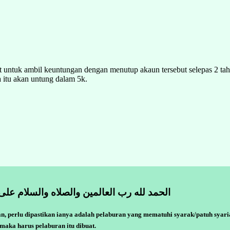
t untuk ambil keuntungan dengan menutup akaun tersebut selepas 2
 itu akan untung dalam 5k.
الحمد لله رب العالمين والصلاه والسلام على
, perlu dipastikan ianya adalah pelaburan yang mematuhi syarak/patuh syari
maka harus pelaburan itu dibuat.