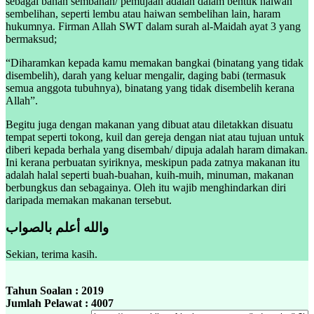
sebagai bahan sembahan/ pemujaan adalah dalam bentuk haiwan
sembelihan, seperti lembu atau haiwan sembelihan lain, haram
hukumnya. Firman Allah SWT dalam surah al-Maidah ayat 3 yang
bermaksud;
“Diharamkan kepada kamu memakan bangkai (binatang yang tidak
disembelih), darah yang keluar mengalir, daging babi (termasuk
semua anggota tubuhnya), binatang yang tidak disembelih kerana
Allah”.
Begitu juga dengan makanan yang dibuat atau diletakkan disuatu
tempat seperti tokong, kuil dan gereja dengan niat atau tujuan untuk
diberi kepada berhala yang disembah/ dipuja adalah haram dimakan.
Ini kerana perbuatan syiriknya, meskipun pada zatnya makanan itu
adalah halal seperti buah-buahan, kuih-muih, minuman, makanan
berbungkus dan sebagainya. Oleh itu wajib menghindarkan diri
daripada memakan makanan tersebut.
والله أعلم بالصواب
Sekian, terima kasih.
Tahun Soalan : 2019
Jumlah Pelawat : 4007