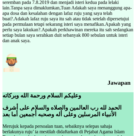
seremban pada 7.8.2019 dan menjadi isteri kedua pada lelaki
lain.Tanpa saya dimaklumkan,Tuan Adakah saya menanggung apa-
apa dosa dan kesalahan dengan lafaz ruju yang saya telah
buat?.Adakah lafaz ruju saya itu sah atau tidak setelah dipersetujui
pada permulaan tetapi sekarang isteri saya menafikan.Apakah yang
perlu saya lakukan?.Apakah perkhawinan mereka itu sah sedangkan
setiap bulan saya serahkan duit sebanyak 800 sebulan untuk isteri
dan anak saya.
Jawapan
وعليكم السلام ورحمة الله وبركاته
الحمد لله رب العالمين والصلاه والسلام على أشرف
الأنبياء المرسلين وعلى أله وصحبه أجمعين أما بعد
Merujuk kepada persoalan tuan, sebaiknya selepas sahaja
berlakunya ruju’ ia mestilah didaftarkan di Pejabat Agama Islam