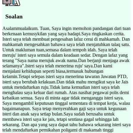
Soalan
Asalammualaikum. Tuan, Saya ingin memohon pandangan dari tuan
berkenaan kemusykilan yang saya hadapi.Saya ringkaskan cerita.
Isteri saya telah membuat pengesahan lafaz cerai di mahkamah. Dan
mahkamah mengesahkan bahawa saya telah menjatuhkan talaq satu.
Untuk makluman tuan,semasa dalam tempoh idah. Saya telah
meruju' isteri saya semula dalam keadaan sedar. Dengan lafaz yang
terang "Saya nama merujuk awak nama.Dan berjanji menjaga awak
selamanya".Isteri saya telah menerima ruju' saya.Dan kami
menjalani kehidupan seperti biasa,termasuk hubungan
kelamin.Tetapi selepas isteri saya menerima tawaran Jawatan PTD,
isteri saya berubah kelakuan.Dan tidak mahu mengikut saya ke Jais
untuk mendaftarkan ruju.Tidak lama kemudian isteri saya telah
menghalau saya keluar dari rumah. Atas nasihat pegawai polis demi
kebaikan semua. Saya di minta agar tidak menganggu isteri saya.
Saya mengambil keputusan tinggal sementara di tempat kerja, walau
bagaimanapun. Saya tetap menyerahkan gaji saya untuk kegunaan
isteri dan anak saya setiap bulan.Saya sudah berusaha untuk
membawa isteri saya ke jais, tetapi sentiasa gagal sehingga lah
sekarang. Dan apa yang saya dapat tahu bahawa sekarang isteri saya
telah mendaftarkan pernikahan poligami di makamah tinggi