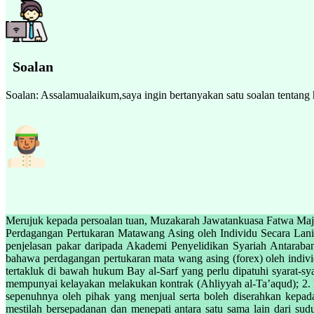
Soalan
Soalan: Assalamualaikum,saya ingin bertanyakan satu soalan tentan
Merujuk kepada persoalan tuan, Muzakarah Jawatankuasa Fatwa Ma
Perdagangan Pertukaran Matawang Asing oleh Individu Secara Lani (
penjelasan pakar daripada Akademi Penyelidikan Syariah Antara
bahawa perdagangan pertukaran mata wang asing (forex) oleh individu
tertakluk di bawah hukum Bay al-Sarf yang perlu dipatuhi syarat-sya
mempunyai kelayakan melakukan kontrak (Ahliyyah al-Ta’aqud); 2. H
sepenuhnya oleh pihak yang menjual serta boleh diserahkan kepa
mestilah bersepadanan dan menepati antara satu sama lain dari sudu