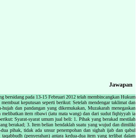
Jawapan
ng bersidang pada 13-15 Februari 2012 telah membincangkan Hukum
 membuat keputusan seperti berikut: Setelah mendengar taklimat dan
jah-hujah dan pandangan yang dikemukakan, Muzakarah menegaskan
 melibatkan item ribawi (iatu mata wang) dan dari sudut fiqhiyyah ia
erikut: Syarat-syarat umum jual beli: 1. Pihak yang berakad mestilah
ng berakad; 3. Item belian hendaklah suatu yang wujud dan dimiliki
dua pihak, tidak ada unsur penempohan dan sighah ijab dan qabul
ku taqabbudh (penyerahan) antara kedua-dua item yang terlibat dalam