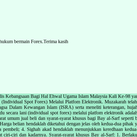
g hukum bermain Forex.Terima kasih
jlis Kebangsaan Bagi Hal Ehwal Ugama Islam Malaysia Kali Ke-98 ya
Individual Spot Forex) Melalui Platfom Elektronik. Muzakarah telah
bangsa Dalam Kewangan Islam (ISRA) serta meneliti keterangan, hu
 secara lani (individual spot forex) melalui platfom elektronik adalah
rat umum jual beli dan syarat-syarat khusus bagi Bay al-Sarf seperti b
arga belian hendaklah diketahui dengan jelas oleh kedua-dua pihak ya
da pembeli; 4. Sighah akad hendaklah menunjukkan keredhaan kedua-
t ciri-ciri dan kadarnya. Syarat-syarat khusus Bay al-Sarf: 1. Berla