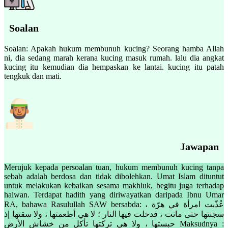
Soalan
Soalan: Apakah hukum membunuh kucing? Seorang hamba Allah
ni, dia sedang marah kerana kucing masuk rumah. lalu dia angkat
kucing itu kemudian dia hempaskan ke lantai. kucing itu patah
tengkuk dan mati.
Jawapan
Merujuk kepada persoalan tuan, hukum membunuh kucing tanpa
sebab adalah berdosa dan tidak dibolehkan. Umat Islam dituntut
untuk melakukan kebaikan sesama makhluk, begitu juga terhadap
haiwan. Terdapat hadith yang diriwayatkan daripada Ibnu Umar
RA, bahawa Rasulullah SAW bersabda: عُذّبت امرأة في هرّة ،
سجنتها حتى ماتت ، فدخلت فيها النار ؛ لا هي أطعمتها ، ولا سقتها إذ
حبستها ، ولا هي تركتها تأكل من خشاش الأرض Maksudnya :