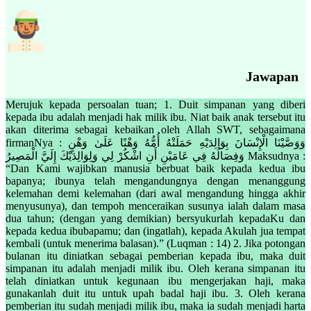
Jawapan
Merujuk kepada persoalan tuan; 1. Duit simpanan yang diberi
kepada ibu adalah menjadi hak milik ibu. Niat baik anak tersebut itu
akan diterima sebagai kebaikan oleh Allah SWT, sebagaimana
firmanNya : وَوَصَّيْنَا الْإِنْسَانَ بِوَالِدَيْهِ حَمَلَتْهُ أُمُّهُ وَهْنًا عَلَىٰ وَهْنٍ
وَفِصَالُهُ فِي عَامَيْنِ أَنِ اشْكُرْ لِي وَلِوَالِدَيْكَ إِلَيَّ الْمَصِيرُ Maksudnya :
“Dan Kami wajibkan manusia berbuat baik kepada kedua ibu
bapanya; ibunya telah mengandungnya dengan menanggung
kelemahan demi kelemahan (dari awal mengandung hingga akhir
menyusunya), dan tempoh menceraikan susunya ialah dalam masa
dua tahun; (dengan yang demikian) bersyukurlah kepadaKu dan
kepada kedua ibubapamu; dan (ingatlah), kepada Akulah jua tempat
kembali (untuk menerima balasan).” (Luqman : 14) 2. Jika potongan
bulanan itu diniatkan sebagai pemberian kepada ibu, maka duit
simpanan itu adalah menjadi milik ibu. Oleh kerana simpanan itu
telah diniatkan untuk kegunaan ibu mengerjakan haji, maka
gunakanlah duit itu untuk upah badal haji ibu. 3. Oleh kerana
pemberian itu sudah menjadi milik ibu, maka ia sudah menjadi harta