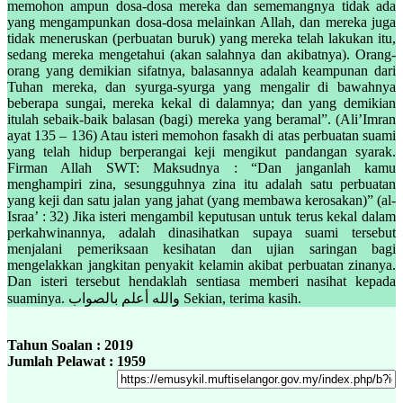
memohon ampun dosa-dosa mereka dan sememangnya tidak ada
yang mengampunkan dosa-dosa melainkan Allah, dan mereka juga
tidak meneruskan (perbuatan buruk) yang mereka telah lakukan itu,
sedang mereka mengetahui (akan salahnya dan akibatnya). Orang-
orang yang demikian sifatnya, balasannya adalah keampunan dari
Tuhan mereka, dan syurga-syurga yang mengalir di bawahnya
beberapa sungai, mereka kekal di dalamnya; dan yang demikian
itulah sebaik-baik balasan (bagi) mereka yang beramal”. (Ali’Imran
ayat 135 – 136) Atau isteri memohon fasakh di atas perbuatan suami
yang telah hidup berperangai keji mengikut pandangan syarak.
Firman Allah SWT: Maksudnya : “Dan janganlah kamu
menghampiri zina, sesungguhnya zina itu adalah satu perbuatan
yang keji dan satu jalan yang jahat (yang membawa kerosakan)” (al-
Israa’ : 32) Jika isteri mengambil keputusan untuk terus kekal dalam
perkahwinannya, adalah dinasihatkan supaya suami tersebut
menjalani pemeriksaan kesihatan dan ujian saringan bagi
mengelakkan jangkitan penyakit kelamin akibat perbuatan zinanya.
Dan isteri tersebut hendaklah sentiasa memberi nasihat kepada
suaminya. والله أعلم بالصواب Sekian, terima kasih.
Tahun Soalan : 2019
Jumlah Pelawat : 1959