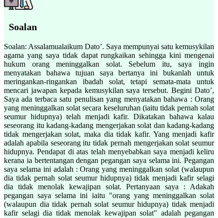
Soalan
Soalan: Assalamualaikum Dato’. Saya mempunyai satu kemusykilan
agama yang saya tidak dapat rungkaikan sehingga kini mengenai
hukum orang meninggalkan solat. Sebelum itu, saya ingin
menyatakan bahawa tujuan saya bertanya ini bukanlah untuk
meringankan-ringankan ibadah solat, tetapi semata-mata untuk
mencari jawapan kepada kemusykilan saya tersebut. Begini Dato’,
Saya ada terbaca satu penulisan yang menyatakan bahawa : Orang
yang meninggalkan solat secara keseluruhan (iaitu tidak pernah solat
seumur hidupnya) telah menjadi kafir. Dikatakan bahawa kalau
seseorang itu kadang-kadang mengerjakan solat dan kadang-kadang
tidak mengerjakan solat, maka dia tidak kafir. Yang menjadi kafir
adalah apabila seseorang itu tidak pernah mengerjakan solat seumur
hidupnya. Pendapat di atas telah menyebabkan saya menjadi keliru
kerana ia bertentangan dengan pegangan saya selama ini. Pegangan
saya selama ini adalah : Orang yang meninggalkan solat (walaupun
dia tidak pernah solat seumur hidupnya) tidak menjadi kafir selagi
dia tidak menolak kewajipan solat. Pertanyaan saya : Adakah
pegangan saya selama ini iaitu "orang yang meninggalkan solat
(walaupun dia tidak pernah solat seumur hidupnya) tidak menjadi
kafir selagi dia tidak menolak kewajipan solat" adalah pegangan