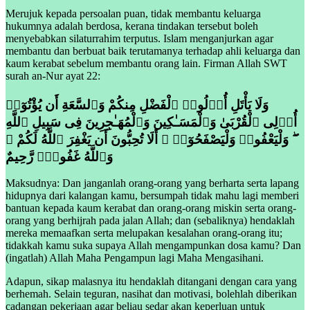
Merujuk kepada persoalan puan, tidak membantu keluarga
hukumnya adalah berdosa, kerana tindakan tersebut boleh
menyebabkan silaturrahim terputus. Islam menganjurkan agar
membantu dan berbuat baik terutamanya terhadap ahli keluarga dan
kaum kerabat sebelum membantu orang lain. Firman Allah SWT
surah an-Nur ayat 22:
وَلَا يَأْتَلِ أُو۟لُوا۟ ٱلْفَضْلِ مِنكُمْ وَٱلسَّعَةِ أَن يُؤْتُوٓا۟
أُو۟لِى ٱلْقُرْبَىٰ وَٱلْمَسَـٰكِينَ وَٱلْمُهَـٰجِرِينَ فِى سَبِيلِ ٱللَّهِ
ۖ وَلْيَعْفُوا۟ وَلْيَصْفَحُوٓا۟ ۗ أَلَا تُحِبُّونَ أَن يَغْفِرَ ٱللَّهُ لَكُمْ ۗ
وَٱللَّهُ غَفُورٌۭ رَّحِيمٌ
Maksudnya: Dan janganlah orang-orang yang berharta serta lapang
hidupnya dari kalangan kamu, bersumpah tidak mahu lagi memberi
bantuan kepada kaum kerabat dan orang-orang miskin serta orang-
orang yang berhijrah pada jalan Allah; dan (sebaliknya) hendaklah
mereka memaafkan serta melupakan kesalahan orang-orang itu;
tidakkah kamu suka supaya Allah mengampunkan dosa kamu? Dan
(ingatlah) Allah Maha Pengampun lagi Maha Mengasihani.
Adapun, sikap malasnya itu hendaklah ditangani dengan cara yang
berhemah. Selain teguran, nasihat dan motivasi, bolehlah diberikan
cadangan pekerjaan agar beliau sedar akan keperluan untuk