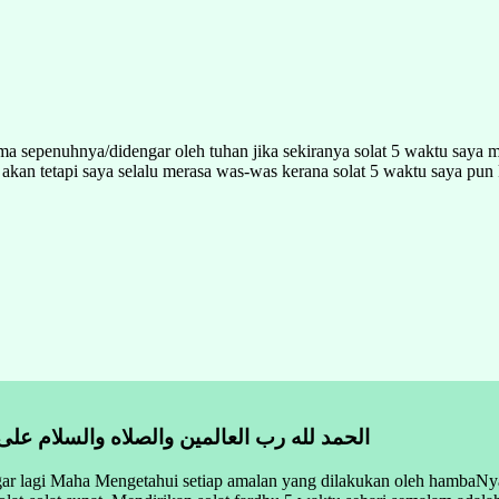
ima sepenuhnya/didengar oleh tuhan jika sekiranya solat 5 waktu saya
m, akan tetapi saya selalu merasa was-was kerana solat 5 waktu saya 
الحمد لله رب العالمين والصلاه والسلام على
lagi Maha Mengetahui setiap amalan yang dilakukan oleh hambaNya wa