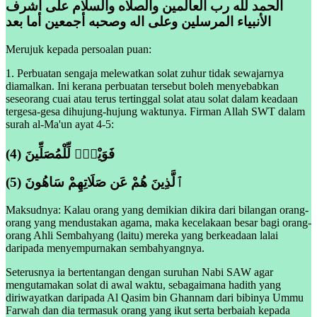
الحمد لله رب العالمين والصلاه والسلام على أشرف
الأنبياء المرسلين وعلى اله وصحبه أجمعين أما بعد
Merujuk kepada persoalan puan:
1. Perbuatan sengaja melewatkan solat zuhur tidak sewajarnya
diamalkan. Ini kerana perbuatan tersebut boleh menyebabkan
seseorang cuai atau terus tertinggal solat atau solat dalam keadaan
tergesa-gesa dihujung-hujung waktunya. Firman Allah SWT dalam
surah al-Ma'un ayat 4-5:
(4) فَوَيْلٌۭ لِّلْمُصَلِّينَ
(5) ٱلَّذِينَ هُمْ عَن صَلَاتِهِمْ سَاهُونَ
Maksudnya: Kalau orang yang demikian dikira dari bilangan orang-
orang yang mendustakan agama, maka kecelakaan besar bagi orang-
orang Ahli Sembahyang (laitu) mereka yang berkeadaan lalai
daripada menyempurnakan sembahyangnya.
Seterusnya ia bertentangan dengan suruhan Nabi SAW agar
mengutamakan solat di awal waktu, sebagaimana hadith yang
diriwayatkan daripada Al Qasim bin Ghannam dari bibinya Ummu
Farwah dan dia termasuk orang yang ikut serta berbaiah kepada