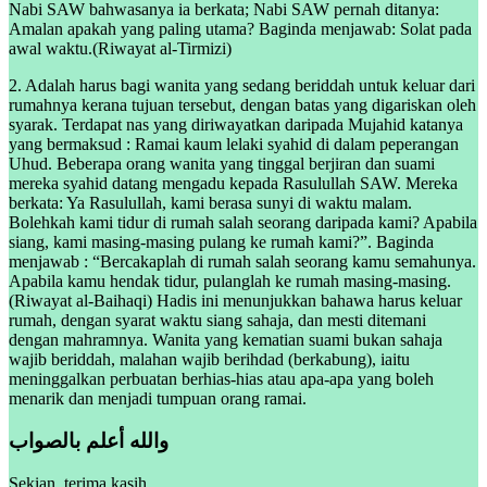
Nabi SAW bahwasanya ia berkata; Nabi SAW pernah ditanya:
Amalan apakah yang paling utama? Baginda menjawab: Solat pada
awal waktu.(Riwayat al-Tirmizi)
2. Adalah harus bagi wanita yang sedang beriddah untuk keluar dari
rumahnya kerana tujuan tersebut, dengan batas yang digariskan oleh
syarak. Terdapat nas yang diriwayatkan daripada Mujahid katanya
yang bermaksud : Ramai kaum lelaki syahid di dalam peperangan
Uhud. Beberapa orang wanita yang tinggal berjiran dan suami
mereka syahid datang mengadu kepada Rasulullah SAW. Mereka
berkata: Ya Rasulullah, kami berasa sunyi di waktu malam.
Bolehkah kami tidur di rumah salah seorang daripada kami? Apabila
siang, kami masing-masing pulang ke rumah kami?”. Baginda
menjawab : “Bercakaplah di rumah salah seorang kamu semahunya.
Apabila kamu hendak tidur, pulanglah ke rumah masing-masing.
(Riwayat al-Baihaqi) Hadis ini menunjukkan bahawa harus keluar
rumah, dengan syarat waktu siang sahaja, dan mesti ditemani
dengan mahramnya. Wanita yang kematian suami bukan sahaja
wajib beriddah, malahan wajib berihdad (berkabung), iaitu
meninggalkan perbuatan berhias-hias atau apa-apa yang boleh
menarik dan menjadi tumpuan orang ramai.
والله أعلم بالصواب
Sekian, terima kasih.