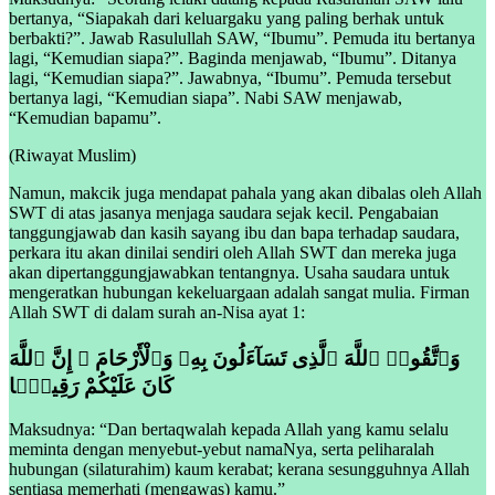
bertanya, “Siapakah dari keluargaku yang paling berhak untuk
berbakti?”. Jawab Rasulullah SAW, “Ibumu”. Pemuda itu bertanya
lagi, “Kemudian siapa?”. Baginda menjawab, “Ibumu”. Ditanya
lagi, “Kemudian siapa?”. Jawabnya, “Ibumu”. Pemuda tersebut
bertanya lagi, “Kemudian siapa”. Nabi SAW menjawab,
“Kemudian bapamu”.
(Riwayat Muslim)
Namun, makcik juga mendapat pahala yang akan dibalas oleh Allah
SWT di atas jasanya menjaga saudara sejak kecil. Pengabaian
tanggungjawab dan kasih sayang ibu dan bapa terhadap saudara,
perkara itu akan dinilai sendiri oleh Allah SWT dan mereka juga
akan dipertanggungjawabkan tentangnya. Usaha saudara untuk
mengeratkan hubungan kekeluargaan adalah sangat mulia. Firman
Allah SWT di dalam surah an-Nisa ayat 1:
وَٱتَّقُوا۟ ٱللَّهَ ٱلَّذِى تَسَآءَلُونَ بِهِۦ وَٱلْأَرْحَامَ ۚ إِنَّ ٱللَّهَ
كَانَ عَلَيْكُمْ رَقِيبًۭا
Maksudnya: “Dan bertaqwalah kepada Allah yang kamu selalu
meminta dengan menyebut-yebut namaNya, serta peliharalah
hubungan (silaturahim) kaum kerabat; kerana sesungguhnya Allah
sentiasa memerhati (mengawas) kamu.”