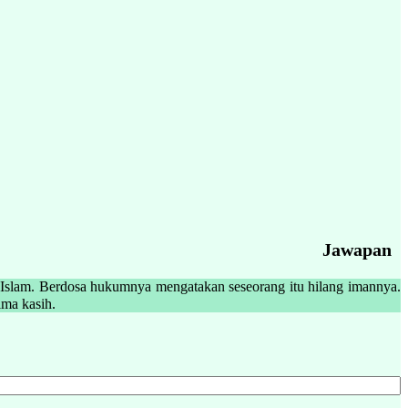
Jawapan
g Islam. Berdosa hukumnya mengatakan seseorang itu hilang imannya.
ntuk diri dan orang lain. والله أعلم بالصواب Sekian, terima kasih.