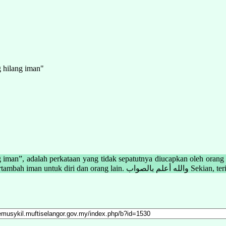
g hilang iman"
ng iman”, adalah perkataan yang tidak sepatutnya diucapkan oleh oran
Kita dianjurkan untuk mengucapkan dan mendoakan agar sentiasa bertambah iman u