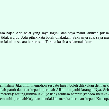
asa hajat. Ada hajat yang saya ingini, dan saya mahu lakukan puasa 
 tidak wujud. Ada pihak kata boleh dilakukan. Sekiranya ada, saya mah
uan lakukan secara berterusan. Terima kasih assalamualaikum
alam Islam. Jika ingin memohon sesuatu hajat, boleh dilakukan dengan 
stilah patuh dan taat kepada perintah Allah dan jauhi laranganNya.
ereka): sesungguhnya Aku (Allah) sentiasa hampir (kepada mereka);
i perintahKu), dan hendaklah mereka beriman kepadaKu supaya mereka 