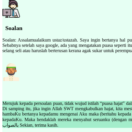
Soalan
Soalan: Assalamualaikum ustaz/ustazah. Saya ingin bertanya hal pu
Sebabnya setelah saya google, ada yang mengatakan puasa seperti itu
selang seli atau haruslah berterusan kerana agak sukar untuk peremp
Merujuk kepada persoalan puan, tidak wujud istilah “puasa hajat” d
Di samping itu, jika ingin Allah SWT mengkabulkan hajat, kita me
hambaKu bertanya kepadamu mengenai Aku maka (beritahu kepada m
kepadaKu. Maka hendaklah mereka menyahut seruanku (dengan mematuh
بالصواب Sekian, terima kasih.