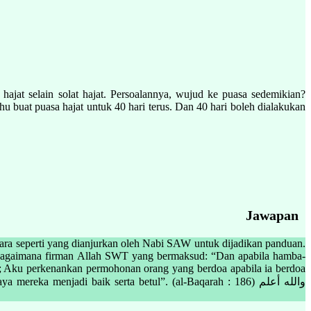
hajat selain solat hajat. Persoalannya, wujud ke puasa sedemikian?
u buat puasa hajat untuk 40 hari terus. Dan 40 hari boleh dialakukan
Jawapan
cara seperti yang dianjurkan oleh Nabi SAW untuk dijadikan panduan.
 Sebagaimana firman Allah SWT yang bermaksud: “Dan apabila hamba-
 Aku perkenankan permohonan orang yang berdoa apabila ia berdoa
menjadi baik serta betul”. (al-Baqarah : 186) والله أعلم