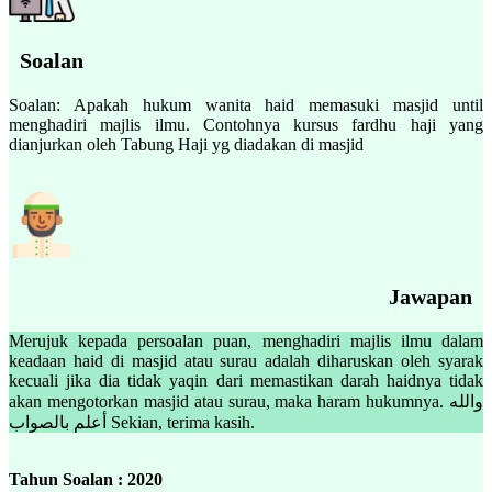
Soalan
Soalan: Apakah hukum wanita haid memasuki masjid until
menghadiri majlis ilmu. Contohnya kursus fardhu haji yang
dianjurkan oleh Tabung Haji yg diadakan di masjid
Jawapan
Merujuk kepada persoalan puan, menghadiri majlis ilmu dalam
keadaan haid di masjid atau surau adalah diharuskan oleh syarak
kecuali jika dia tidak yaqin dari memastikan darah haidnya tidak
akan mengotorkan masjid atau surau, maka haram hukumnya. والله
أعلم بالصواب Sekian, terima kasih.
Tahun Soalan : 2020