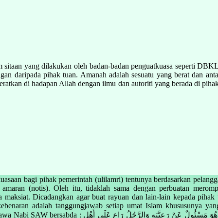
itaan yang dilakukan oleh badan-badan penguatkuasa seperti DBKL te
an daripada pihak tuan. Amanah adalah sesuatu yang berat dan anta
atkan di hadapan Allah dengan ilmu dan autoriti yang berada di piha
kuasaan bagi pihak pemerintah (ulilamri) tentunya berdasarkan pela
an amaran (notis). Oleh itu, tidaklah sama dengan perbuatan merom
 maksiat. Dicadangkan agar buat rayuan dan lain-lain kepada pihak t
ebenaran adalah tanggungjawab setiap umat Islam khususunya yang
أَلَا كُلُّكُمْ رَاعٍ وَكُلُّكُمْ مَسْئُولٌ عَنْ رَعِيَّتِهِ فَالْأَمِير