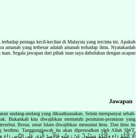
rhadap peniaga kecil-kecilan di Malaysia yang tercinta ini. Apakah
ra amanah yang terbesar adalah amanah terhadap ilmu. Nyatakanlah
k tuan. Segala jawapan dari pihak tuan saya dahulukan dengan ucapan
Jawapan
nggaran undang-undang yang dikuatkuasakan. Selain mempunyai sebab-
pak. Bukankah kita diwajibkan mematuhi peraturan-peraturan yang
ersebut. Benar, umat Islam diwajibkan menuntut ilmu. Dan ilmu itu
 berilmu. Tanggungjawab itu akan dipersoalkan oleh Allah SWT,