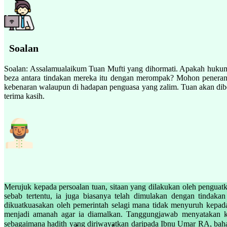
Soalan
Soalan: Assalamualaikum Tuan Mufti yang dihormati. Apakah hukum s
beza antara tindakan mereka itu dengan merompak? Mohon penerang
kebenaran walaupun di hadapan penguasa yang zalim. Tuan akan diber
terima kasih.
Merujuk kepada persoalan tuan, sitaan yang dilakukan oleh penguat
sebab tertentu, ia juga biasanya telah dimulakan dengan tindak
dikuatkuasakan oleh pemerintah selagi mana tidak menyuruh kepada
menjadi amanah agar ia diamalkan. Tanggungjawab menyatakan k
sebagaimana hadith yang diriwayatkan daripada Ibnu Umar RA, bahawa Nabi SAW bersabda : ُ الَّذِي عَلَى النَّاسِ رَاعٍ وَهُوَ مَسْئُولٌ عَنْ رَعِيَّتِهِ وَالرَّجُلُ رَاعٍ عَلَى أَهْلِ