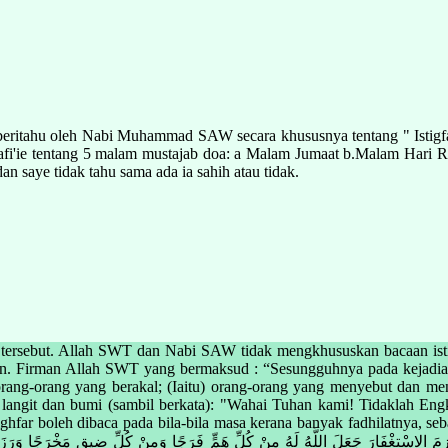
iberitahu oleh Nabi Muhammad SAW secara khususnya tentang " Istigfar
afi'ie tentang 5 malam mustajab doa: a Malam Jumaat b.Malam Hari 
n saye tidak tahu sama ada ia sahih atau tidak.
 tersebut. Allah SWT dan Nabi SAW tidak mengkhususkan bacaan istig
harian. Firman Allah SWT yang bermaksud : “Sesungguhnya pada kejadi
 orang-orang yang berakal; (Iaitu) orang-orang yang menyebut dan m
 langit dan bumi (sambil berkata): "Wahai Tuhan kami! Tidaklah En
tighfar boleh dibaca pada bila-bila masa kerana banyak fadhilatnya, 