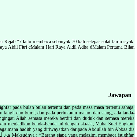
 Rejab "? Iaitu membaca sebanyak 70 kali selepas solat fardu isyak.
Raya Aidil Fitri cMalam Hari Raya Aidil Adha dMalam Pertama Bilan
Jawapan
hfar pada bulan-bulan tertentu dan pada masa-masa tertentu sahaja.
an langit dan bumi, dan pada pertukaran malam dan siang, ada tanda-
engingati Allah semasa mereka berdiri dan duduk dan semasa mereka
gkau menjadikan benda-benda ini dengan sia-sia, Maha Suci Engkau,
sebagaimana hadith yang diriwayatkan daripada Abdullah bin Abbas dia