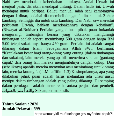
Nabi saw mendoakan keberkahan untuknya. Andai Urwah ini
menjual pasir, dia akan mendapat untung. Dalam hadis ini, Urwah
mendapat untuk berlipat. Beliau menjual salah satu kambingnya
dengan 1 dinar, padahal dia membeli dengan 1 dinar untuk 2 ekor
kambing. Sehingga dia untuk satu kambing. Dan Nabi saw merestui
perbuatan Urwah, bahkan mendoakannya dengan kebaikan”.
(Riwayat al-Bukhari) Perilaku yang dibuat pihak puan bukanlah
mengurangi timbangan kerana yang dikatakan mengurangi
timbangan adalah seperti menimbang 500 gram dengan harga RM
5.00 tetepi sukatannya hanya 450 gram. Perilaku ini adalah sangat
dilarang dalam Islam. Sebagaimana Allah SWT berfirman:
“Kecelakaan besar bagi orang-orang yang curang (dalam timbangan
dan sukatan), Iaitu mereka yang apabila menerima sukatan (gantang
cupak) dari orang lain mereka mengambilnya dengan cukup, Dan
(sebaliknya) apabila mereka menyukat atau menimbang untuk orang
lain, mereka kurangi”. (al-Mutaffifin: 1-3) Kesimpulannya, apa yang
dilakukan pihak puan adalah harus melainkan ada unsur-unsur
menipu dalam timbangan adalah yang paling dilarang. Di samping
dalam perniagaan adalah unsur redha antara penjual dan pembeli.
والله أعلم بالصواب Sekian, terima kasih.
Tahun Soalan : 2020
Jumlah Pelawat : 599