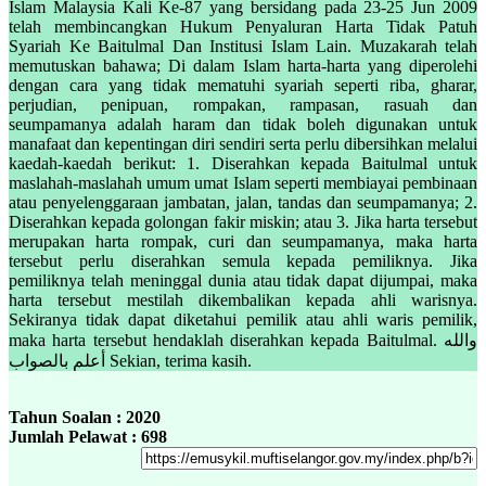
Islam Malaysia Kali Ke-87 yang bersidang pada 23-25 Jun 2009
telah membincangkan Hukum Penyaluran Harta Tidak Patuh
Syariah Ke Baitulmal Dan Institusi Islam Lain. Muzakarah telah
memutuskan bahawa; Di dalam Islam harta-harta yang diperolehi
dengan cara yang tidak mematuhi syariah seperti riba, gharar,
perjudian, penipuan, rompakan, rampasan, rasuah dan
seumpamanya adalah haram dan tidak boleh digunakan untuk
manafaat dan kepentingan diri sendiri serta perlu dibersihkan melalui
kaedah-kaedah berikut: 1. Diserahkan kepada Baitulmal untuk
maslahah-maslahah umum umat Islam seperti membiayai pembinaan
atau penyelenggaraan jambatan, jalan, tandas dan seumpamanya; 2.
Diserahkan kepada golongan fakir miskin; atau 3. Jika harta tersebut
merupakan harta rompak, curi dan seumpamanya, maka harta
tersebut perlu diserahkan semula kepada pemiliknya. Jika
pemiliknya telah meninggal dunia atau tidak dapat dijumpai, maka
harta tersebut mestilah dikembalikan kepada ahli warisnya.
Sekiranya tidak dapat diketahui pemilik atau ahli waris pemilik,
maka harta tersebut hendaklah diserahkan kepada Baitulmal. والله
أعلم بالصواب Sekian, terima kasih.
Tahun Soalan : 2020
Jumlah Pelawat : 698