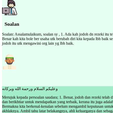
Soalan
Soalan: Assalamulaikum, soalan sy , 1. Ada kah jodoh dn rezeki itu tel
Benar kah kita bole ber usaha utk berubah diri kita kepada lbh baik s
jodoh itu utk mengawini org lain yg lbh baik.
وعليكم السلام ورحمة الله وبركاته
Merujuk kepada persoalan saudara; 1. Benar, jodoh dan rezeki telah d
dan berikhtiar untuk mendapatkan yang terbaik, kerana itu juga adala
Bermakna kita berkenal-kenalan sebelum mengambil keputusan untuk 
akhlaknya. Ambil tahu latar belakangnya, ahli keluarganya dan sebag