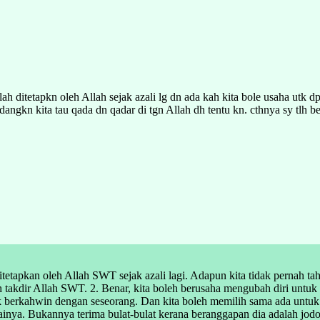
ah ditetapkn oleh Allah sejak azali lg dn ada kah kita bole usaha utk dp
edangkn kita tau qada dn qadar di tgn Allah dh tentu kn. cthnya sy tlh 
itetapkan oleh Allah SWT sejak azali lagi. Adapun kita tidak pernah ta
h takdir Allah SWT. 2. Benar, kita boleh berusaha mengubah diri untuk 
berkahwin dengan seseorang. Dan kita boleh memilih sama ada untuk m
ainya. Bukannya terima bulat-bulat kerana beranggapan dia adalah jodo