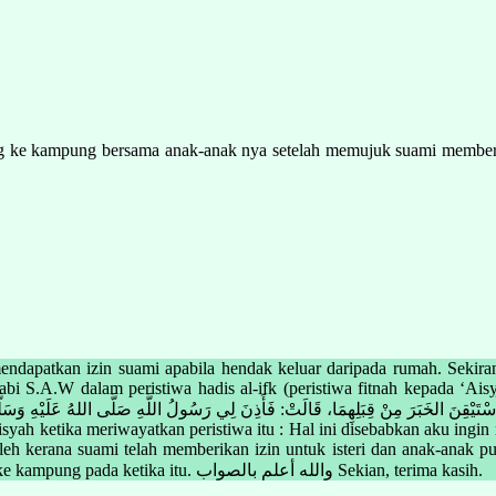
ng ke kampung bersama anak-anak nya setelah memujuk suami memberi
 mendapatkan izin suami apabila hendak keluar daripada rumah. Sekir
bi S.A.W dalam peristiwa hadis al-ifk (peristiwa fitnah kepada ‘Ais
ah ketika meriwayatkan peristiwa itu : Hal ini disebabkan aku ingin
eh kerana suami telah memberikan izin untuk isteri dan anak-anak pul
redha kerana mungkin ada keperluan yang memerlukan isteri pulang ke kampung pada ketika itu. والله أعلم بالصواب Sekian, terima kasih.