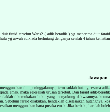
it firaid tersebut.Waris2 ( adik beradik ) yg menerima duit faraid
hulu yg arwah adik ada berhutang denganya setelah 4 tahun kematian
Jawapan
 menggunakan duit peninggalannya, termasuklah hutang sesama adik-
pada emak, maka selesailah urusan tersebut. Dan faraid adik-beradik
hendaklah dikemukakan bukti yang menyokong dakwaannya, kerana
kan. Sebelum faraid dilakukan, hendaklah diselesaikan hutangnya, kos
lesaikan menggunakan harta pusaka emak. Jika berbaki, barulah boleh