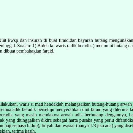
it kwsp dan insuran di buat firaid.dan bayaran hutang mengunakan du
inggal. Soalan: 1) Boleh ke waris (adik beradik ) menuntut hutang da
n dibuat pembahagian faraid.
dilakukan, waris si mati hendaklah melangsaikan hutang-hutang arwah
semua adik-beradik bersetuju menyerahkan duit faraid yang diterima ke
k-beradik yang masih mendakwa arwah adik berhutang dengannya, 
emak yang ditinggalkan dikira sebagai harta pusaka yang perlu difaraid
 haji semasa hidup), fidyah dan wasiat (hanya 1/3 jika ada) yang dise
an harta pusaka tersebut kepada waris. والله أعلم بالصواب Sekian, terima kasih.